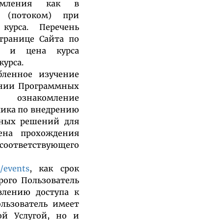
комления как в
 (потоком) при
курса. Перечень
транице Сайта по
ок и цена курса
курса.
бленное изучение
ении Программных
), ознакомление
чика по внедрению
тных решений для
ена прохождения
соответствующего
u/events
, как срок
орого Пользователь
влению доступа к
ользователь имеет
ой Услугой, но и