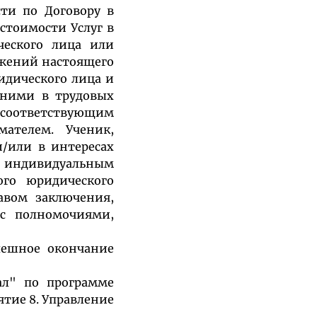
сти по Договору в
 стоимости Услуг в
ческого лица или
жений настоящего
идического лица и
 ними в трудовых
соответствующим
мателем. Ученик,
и/или в интересах
 индивидуальным
ого юридического
авом заключения,
 с полномочиями,
спешное окончание
ал" по программе
иятие 8. Управление