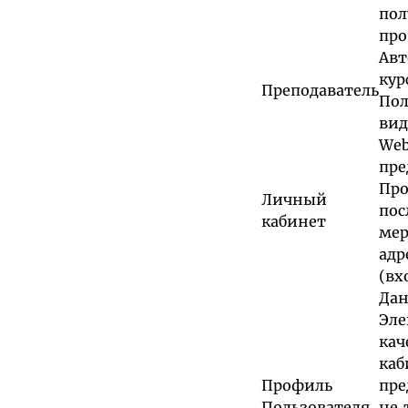
пол
про
Авт
кур
Преподаватель
Пол
вид
We
пре
Про
Личный
по
кабинет
мер
адр
(вх
Дан
Эле
кач
ка
Профиль
пре
Пользователя
не 