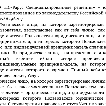
 «1С-Рарус Специализированные решения» - ю
егистрированное по законодательству Российской 
7746296207.
Физическое лицо, на которое зарегистрирова
ьзователя, выступающее как от себя лично, так
дставителя Пользователя юридического лица ил
дпринимателя, в интересах которого Пользоват
о или индивидуальный предприниматель оплачивае
ник) В) юридическое лицо, на представителя к
чный кабинет и/или которое произвело
 индивидуальный предприниматель, на которо
едставителя которого оформлен Личный кабин
извел оплату Услуг.
ическое лицо, на которое зарегистрирован Личны
ет быть как самостоятельным Пользователем, так
ьзователя- юридического лица, индивидуального
нтересах которого Пользователь юридическое
уги. С точки зрения правового статуса Ученик яв