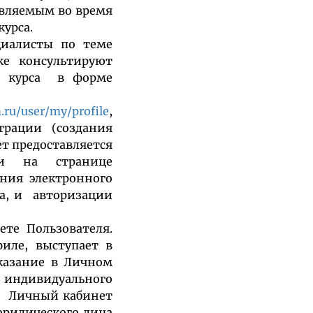
авляемым во время
курса.
циалисты по теме
акже консультируют
ка курса в форме
.ru/user/my/profile
,
трации (создания
ет предоставляется
ии на странице
ния электронного
та, и авторизации
те Пользователя.
филе, выступает в
Указание в Личном
ндивидуального
й Личный кабинет
юридического лица