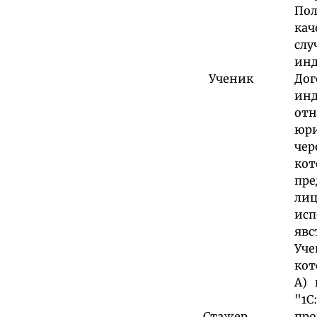
Пол
кач
слу
инд
Ученик
Дог
инд
от
юр
чер
ко
пре
лиц
ис
явс
Уче
кот
А)
"1С
Стажер
про