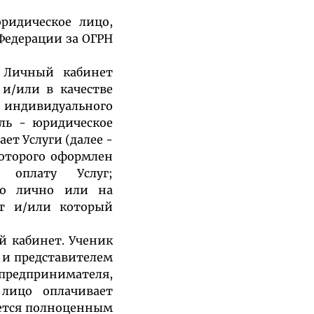
ридическое лицо,
Федерации за ОГРН
н Личный кабинет
 и/или в качестве
и индивидуального
ель - юридическое
т Услуги (далее -
оторого оформлен
 оплату Услуг;
го лично или на
ет и/или который
й кабинет. Ученик
 и представителем
 предпринимателя,
 лицо оплачивает
ляется полноценным