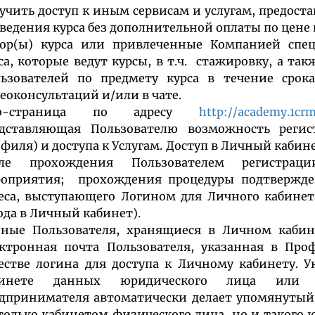
учить доступ к иным сервисам и услугам, предост
ведения курса без дополнительной оплаты по цене 
ор(ы) курса или привлеченные Компанией спе
са, которые ведут курсы, в т.ч. стажировку, а т
ьзователей по предмету курса в течение сро
еоконсультаций и/или в чате.
b-страница по адресу
http://academy.1crm
дставляющая Пользователю возможность регис
филя) и доступа к Услугам. Доступ в Личный кабин
сле прохождения Пользователем регистрац
оприятия; прохождения процедуры подтвержде
еса, выступающего Логином для Личного кабине
ода в Личный кабинет).
ные Пользователя, хранящиеся в Личном кабине
ктронная почта Пользователя, указанная в Про
естве логина для доступа к Личному кабинету. 
бинете данных юридического лица или и
дпринимателя автоматически делает упомянуты
только кабинетом физического лица, но и такого 