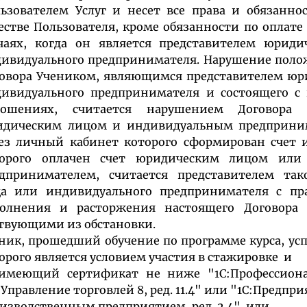
ьзователем Услуг и несет все права и обязанно
естве Пользователя, кроме обязанности по оплате
чаях, когда он является представителем юриди
ивидуального предпринимателя. Нарушение поло
овора Учеником, являющимся представителем юр
ивидуального предпринимателя и состоящего с
ношениях, считается нарушением Договора 
идическим лицом и индивидуальным предприни
ез личный кабинет которого сформирован счет 
торого оплачен счет юридическим лицом или
дпринимателем, считается представителем так
а или индивидуального предпринимателя с пр
полнения и расторжения настоящего Договора
твующими из обстановки.
ник, прошедший обучение по программе курса, у
орого является условием участия в стажировке и
 имеющий сертификат не ниже "1С:Профессион
:Управление торговлей 8, ред. 11.4" или "1С:Предпр
изводственным предприятием, ред. 2.4" или