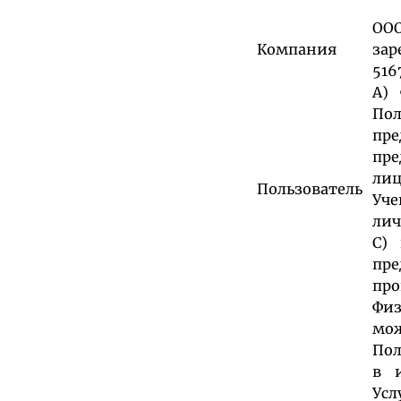
ООО
Компания
зар
516
А) 
Пол
пре
пре
лиц
Пользователь
Уче
ли
С)
пр
про
Физ
мож
Пол
в и
Усл