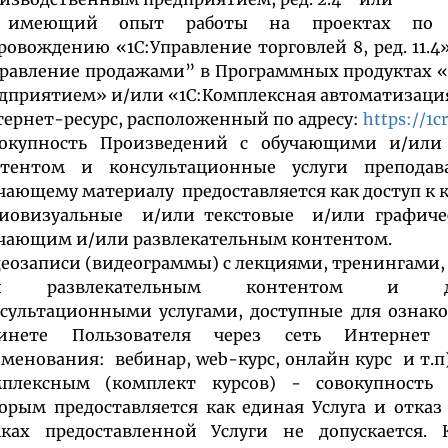
 имеющий опыт работы на проектах по 
ровождению «1С:Управление торговлей 8, ред. 11.
равление продажами” в Программных продуктах «
дприятием» и/или «1С:Комплексная автоматизация»
ернет-ресурс, расположенный по адресу:
https://1c
вокупность Произведений с обучающими и/или
нтентом и консультационные услуги преподав
чающему материалу предоставляется как доступ к к
иовизуальные и/или текстовые и/или графиче
чающим и/или развлекательным контентом.
еозаписи (видеограммы) с лекциями, тренингам
и развлекательным контентом и доп
сультационными услугами, доступные для ознак
бинете Пользователя через сеть Интернет
менования: вебинар, web-курс, онлайн курс и т.п
плексным (комплект курсов) - совокупность 
орым предоставляется как единая Услуга и отказ 
ках предоставленной Услуги не допускается.