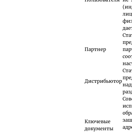
(ин
ли
физ
дае
Ст
пре
Партнер
пар
со
нас
Ст
пре
Дистрибьютор
над
раз
Со
ис
обр
за
Ключевые
ад
документы