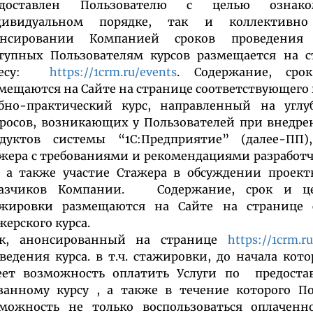
едоставлен Пользователю с целью озна
дивидуальном порядке, так и коллективно
онсировании Компанией сроков проведения 
тупных Пользователям курсов размещается на с
ресу:
https://1crm.ru/events
. Содержание, ср
мещаются на Сайте на странице соответствующего 
бно-практический курс, направленный на углу
росов, возникающих у Пользователей при внедр
одуктов системы “1С:Предприятие” (далее-ПП
жера с требованиями и рекомендациями разработ
 а также участие Стажера в обсуждении проек
казчиков Компании. Содержание, срок и ц
ажировки размещаются на Сайте на странице 
жерского курса.
ок, анонсированный на странице
https://1crm.r
ведения курса. в т.ч. стажировки, до начала кот
ет возможность оплатить Услуги по предоста
занному курсу , а также в течение которого П
можность не только воспользоваться оплаченн