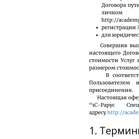
Договора пут
личном 
http://academy
регистрации 
для юридичес
Совершив вышеук
настоящего Догов
стоимости Услуг 
размером стоимост
В соответствии
Пользователем 
присоединения.
Настоящая оферт
“1С-Рарус Сп
адресу
http://acad
1. Термин