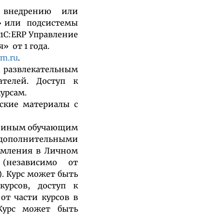
внедрению или
4» или подсистемы
1С:ERP Управление
 от 1 года.
rm.ru
.
 развлекательным
ателей. Доступ к
урсам.
ские материалы с
и, иным обучающим
олнительными
омления в Личном
 (независимо от
). Курс может быть
курсов, доступ к
от части курсов в
 Курс может быть