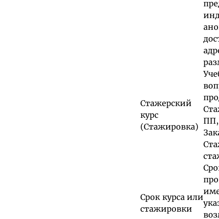
пр
ин
ан
дос
ад
раз
Уче
воп
пр
Стажерский
Ста
курс
ПП,
(Стажировка)
За
Ст
ста
Ср
про
име
Срок курса или
ука
стажировки
воз