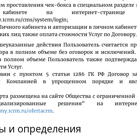
ем проставления чек-бокса в специальном разделе 
кабинете на интернет-страниц
.1crm.ru/cms/system/login;
Личного кабинета и авторизации в личном кабинет
ких лиц также оплата стоимости Услуг по Договору.
азанные действия Пользователь считается п
ора в полном объеме без оговорок и исключений.
в полном объеме Пользователь также подтверждае
и Услуг.
 с пунктом 5 статьи 1286 ГК РФ Договор за
и Компанией в упрощенном порядке и явл
а размещена на сайте Общества с ограниченной 
ециализированные решения” на интерне
emy.1crm.ru/ofertacrm
.
ы и определения