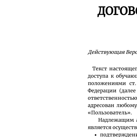
ДОГОВ
Действующая Верси
Текст настоящего
доступа к обучаю
положениями ст.
Федерации (дале
ответственность
адресован любом
«Пользователь».
Надлежащим акце
является осущест
подтвержден