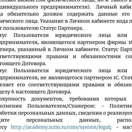
дивидуального предпринимателя). Личный каби
ца обязательно должен содержать данные его
ического лица. Указание в Личном кабинете кода 
т пользователю Статус Партнера.
атус Пользователя юридического лица или 
дпринимателя, являющегося партнером фирмы 1
тнера, указанный в Личном кабинете. Статус Парт
ответствующими правами и обязанностями сог
тоящего Договора.
атус Пользователя юридического лица или 
дпринимателя, не являющегося партнером 1С. Ста
еляет его соответствующими правами и обязан
делу 6 настоящего Договора.
вокупность документов, требования которых 
полнения Пользователем/Стажером: - Полит
аботки персональных данных, сведения о реализуе
щите персональных данных, расп
ресу
http://academy.1crm.ru/cms/system/legal
; - нас