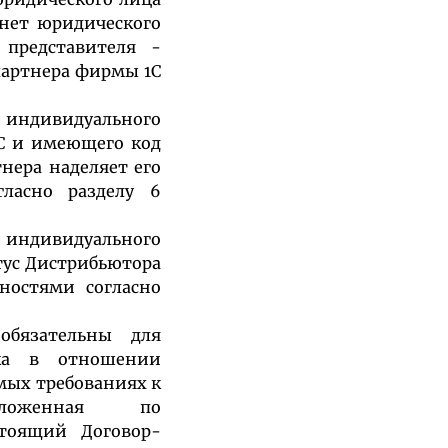
нет юридического
 представителя -
партнера фирмы 1С
индивидуального
С и имеющего код
нера наделяет его
ласно разделу 6
индивидуального
тус Дистрибьютора
ностями согласно
обязательны для
ика в отношении
мых требованиях к
оложенная по
тоящий Договор-