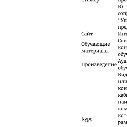
В)
соп
“Уп
пре
Сайт
Инт
Со
Обучающие
ко
материалы
обу
Ауд
Произведение
обу
Вид
ил
кон
ка
наи
ком
кот
Курс
рам